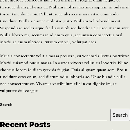
pellentesque consequat nunc sed ornare. In feugiat diam neque, et
tristique diam pulvinar ut. Nullam mollis maximus sapien, in pulvinar
tortor tincidunt non. Pellentesque ultrices massa vitae commodo
tincidunt. Nulla sit amet molestie justo. Nullam vel bibendum est.
Suspendisse scelerisque facilisis nibh sed hendrerit. Fusce at sem ante.
Nulla libero mi, accumsan id enim quis, accumsan consectetur nisl.
Morbi ac enim ultrices, rutrum est vel, volutpat eros.
Mauris consectetur velit a massa posuere, eu venenatis lectus porttitor.
Morbi euismod purus massa. In auctor viverra tellus eu lobortis. Nunc
rhoncus lorem id diam gravida feugiat. Duis aliquam quam sem. Proin
tincidunt eros enim, sed dictum odio lobortis ac. Ut ac blandit nulla,
nec consectetur ex. Vivamus vestibulum elit in est dignissim, ac
vulputate dui congue.
Search
Search
Recent Posts